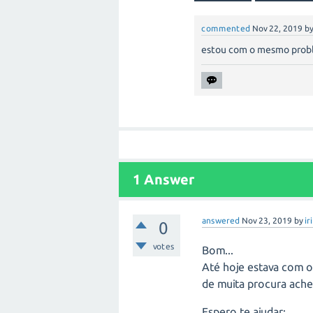
commented
Nov 22, 2019
b
estou com o mesmo prob
1
Answer
answered
Nov 23, 2019
by
ir
0
votes
Bom...
Até hoje estava com 
de muita procura ache
Espero te ajudar: