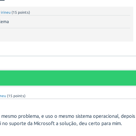
y
irineu
(
15
points)
lema
ineu
(
15
points)
o mesmo problema, e uso o mesmo sistema operacional, depois
i no suporte da Microsoft a solução, deu certo para mim.