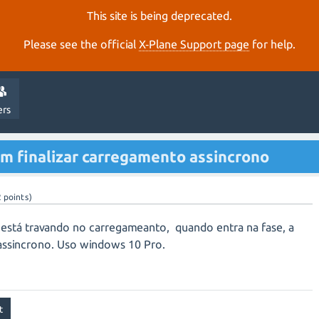
This site is being deprecated.
Please see the official
X‑Plane Support page
for help.
ers
em finalizar carregamento assincrono
2
points)
está travando no carregameanto, quando entra na fase, a
 assincrono. Uso windows 10 Pro.