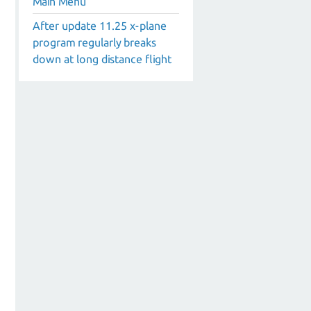
Main Menu
After update 11.25 x-plane
program regularly breaks
down at long distance flight