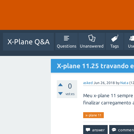
X-Plane Q&A
Questions
Unanswered
Tags
Us
X-plane 11.25 travando 
asked
Jun 26, 2018
by
Nata
(
1
0
votes
Meu x-plane 11 sempre 
finalizar carregamento
x-plane 11