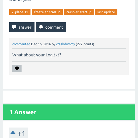
x-plane 11
freeze at startup
crash at startup
last update
commented
Dec 16, 2016
by
crashdummy
(
272
points)
What about your Log.txt?
1
Answer
+1