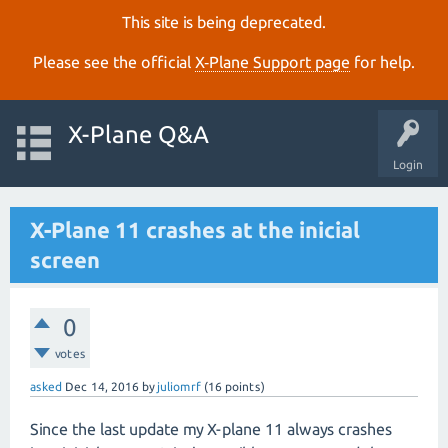
This site is being deprecated.
Please see the official
X‑Plane Support page
for help.
X-Plane Q&A
Login
X-Plane 11 crashes at the inicial
screen
0
votes
asked
Dec 14, 2016
by
juliomrf
(
16
points)
Since the last update my X-plane 11 always crashes